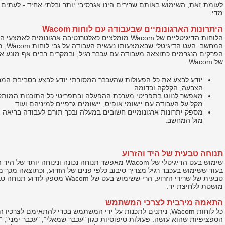
לעומת זאת, השימוש באותם שרירים הינו אגרסיבי יותר ובלתי אחיד - לעתים 
מדי.
היתרונות הארגונומיים שבעבודה עם לוחות Wacom
הלוחות הדיגיטליים של Wacom מומלצים כאלטרנטיבה ארגונומי
המחשב. ה
הפרקים הנגרמים כתוצאה מעבודה עם עכבר רגיל, ובמקרים רבים אף מונע או
של Wacom:
יודע לבצע את כל הפעולות שהעכבר המסורתי יודע לבצע בסביבת המחשב
הצבעה, הקלקה וכדומה.
מאפשר לנווט בתפריטי מערכת ההפעלה ובתפריטי כל התוכנות המותק
מקל על העבודה עם יישומי אופיס, יישומים גרפיים למיניהם ועוד.
מספק יתרונות ארגונומיים חשובים במעלה ובכך תורם לעבודה בריאה י
מול המחשב.
תנוחה טבעית של היד והזרוע
שימוש בעט הדיגיטלי של Wacom מאפשר תנוחה נכונה ונינוחה יו
בעוד ששימוש בעכבר רגיל מצריך סיבוב כלפי פנים של הזרוע, וכתוצאה מכך מ
טבעית של שרירי הזרוע, הרי ששימוש בעט של om
מושטת ללחיצת יד.
התאמה מירבית לצרכי המשתמש
כל לוחות Wacom, ניתנים לתכנות על ידי המשתמש בכדי להתאימם לצרכי
הספציפיות שהוא עושה. פעולות טיפוסיות כגון "עכבר שמאלי", "עכבר ימני", 