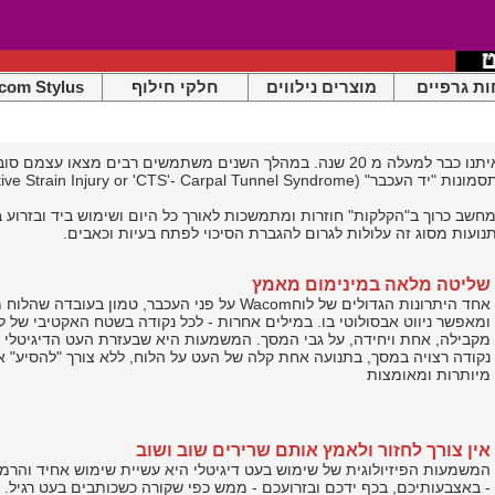
ות גרפיים
מוצרים נילווים
חלקי חילוף
com Stylus
עכברים למחשב נמצאים איתנו כבר למעלה מ 20 שנה. במהלך השנים משתמשים רבים 
e.g. 'RSI'-Repetitive Strain Injury or 'CTS'- Carp)
שב כרוך ב"הקלקות" חוזרות ומתמשכות לאורך כל היום ושימוש ביד ובזרוע ב
נועות מסוג זה עלולות לגרום להגברת הסיכוי לפתח בעיות וכאבים.
שליטה מלאה במינימום מאמץ
אחד היתרונות הגדולים של לוחWacom על פני העכבר, טמו
מקבילה, אחת ויחידה, על גבי המסך. המשמעות היא שבעזרת העט הדיגיטלי של
נקודה רצויה במסך, בתנועה אחת קלה של העט על הלוח, ללא צורך "להסיע" 
מיותרות ומאומצות
אין צורך לחזור ולאמץ אותם שרירים שוב ושוב
המשמעות הפיזיולוגית של שימוש בעט דיגיטלי היא עשיית שימוש אחיד והרמו
- באצבעותיכם, בכף ידכם ובזרועכם - ממש כפי שקורה כשכותבים בעט רגיל