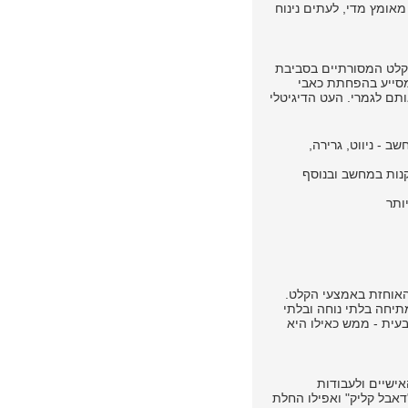
מאומץ מדי, לעתים נינוח
ת לאמצעי הקלט המסורתיים בסביבת
עט הדיגיטלי שבאמצעותו נעשית העבודה על גבי לוחות Wacom, מסייע בהפחתת כאבי
תם לגמרי. העט הדיגיטלי
 - ניווט, גרירה,
נות במחשב ובנוסף
ותר
תר של היד האוחזת באמצעי הקלט.
תיחה בלתי נוחה ובלתי
Wac מספק לזרוע תנוחה טבעית - ממש כאילו היא
ו האישיים ולעבודות
"דאבל קליק" ואפילו החלת