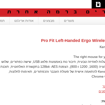
מוצרים
מבצעים
אודות אריג'נט
תמי
Pro Fit Left-Handed Ergo Wirel
The right mouse for y
מוטה ב-41 מעלות לאחיזה טבעית, חיבור נוח באמצעות פלאג USB, שישה כפתורים, שלוש
דרגות של רזולוציה (1600, 1200 ו-800), הצפנת 128bit- AES בתקשורת האלחוטית, תוכנת
KensingtonWorks להתאמה אישית של פעולת העכבר והכפתורים, תאימות לחלונות,
ר
מנים
ת: