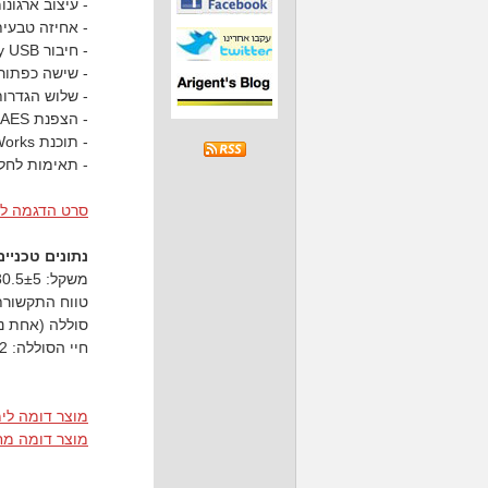
- עיצוב ארגונ
- אחיזה טבעי
- חיבור Plug-and-play USB (של פלאג התקשורת האלחוטית)
- שישה כפתורים
- שלוש הגדרות רזולוציה
- הצפנת 128bit- AES
- תוכנת KensingtonWorks
- תאימות לחלונות,
סרט הדגמה לתוכנת Works
נתונים טכניים
משקל: 80.5±5 גר׳
טווח התקשורת האל
סוללה (אחת נכל
חיי הסוללה: 12 חודשים
מוצר דומה לי
מוצר דומה מח