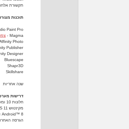
תקשורת אלחוטית לוח
תוכנות מצורפ
udio Paint Pro
Magma -
צפו 
Affinity Photo
nity Publisher
inity Designer
Bluescape
Shapr3D
Skillshare
שנה אחריות
דרישות מערכ
חלונות 10 ומעלה
מקינטוש macOS 11 ומעלה
Android™ 8 ומעלה
הגרסה האחרונה של 