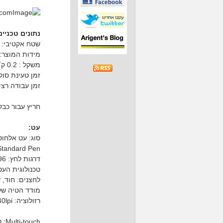
נתונים טכניים
שטח אקטיבי: 152 על 95 מ״מ
מידות המוצר: 188 על 141 על 8 מ״
משקל : 0.2 ק״ג
זמן טעינת סוללה: ע
זמן עבודה רציף: מ
חריץ עבור כב
עט:
סוג: עט אלחוט
tandard Pen
דרגות לחץ: 4,096
טכנולוגית העט: R
לחצנים: חוד, 
מודד הטיה של עד-60
רזולוציה: 2540lpi
Multi-touch: לא