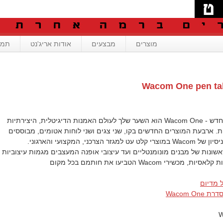
מוצרים
מבצעים
אודות אריג'נט
תמי
Wacom One pen tab
קו המוצרים החדש - Wacom One הוא השער שלך לעולם האמנות הדיגיטלית, היצירתיות
ת. ארבעת המוצרים החדשים בקו, שני צגים ושני לוחות אטומים, מבוססים
על 40 שנות הניסיון של Wacom במוצרי קלט עט למגזר הצרכני, המקצועי והארגוני.
ונות של מבנים מונומנטליים ועד עיצובי אופנה המעצבים מגמות עיצוביות
מכשירי Wacom הטביעו את חותמם בכל מקום
 מדיום
Wacom On