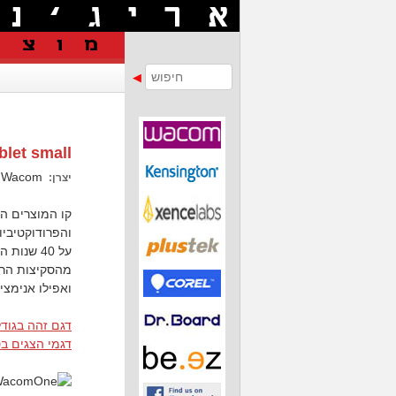
let small
Wacom
יצרן:
והפרודוקטיביו
מהסקיצות הראש
ואפילו אנימציות קלאסיות, 
דגם זהה בגודל
דגמי הצגים בסדרת e