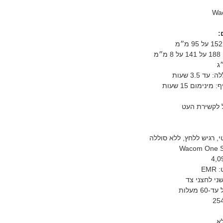
:
מ
ד 3.5 שעות
ינימום 15 שעות
ל לקשירת העט
י, רגיש ללחץ, ללא סוללה
Wacom One S
EM
שני לחצני צד
 מעלות