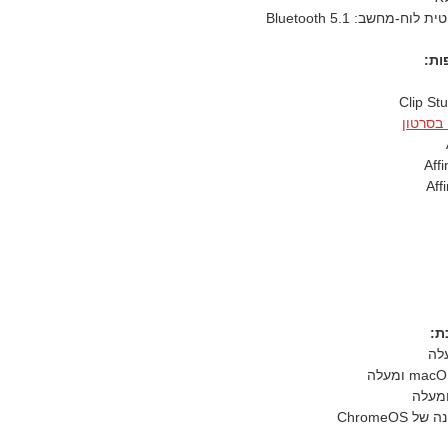
-מחשב: Bluetooth 5.1
ות:
Clip St
בסרטון
Affi
Aff
ת:
ChromeOS