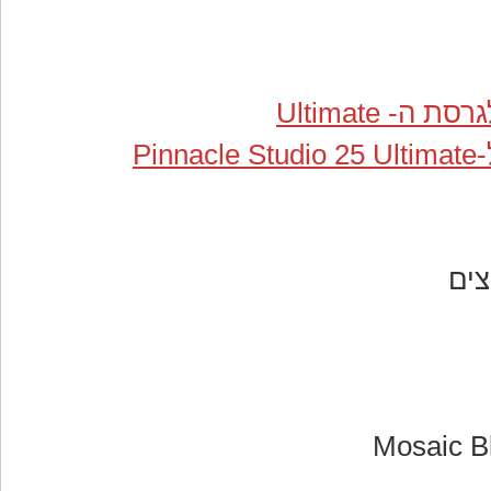
Pi
צים