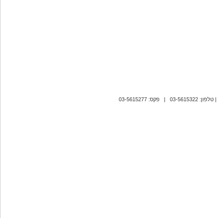
| טלפון: 03-5615322 | פקס: 03-5615277