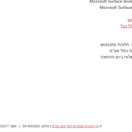
Microsoft Surface Boo
Microsoft Surfac
אם
ל כבל
חלונות ומקינטוש
לוח ביום ההזמנה
©
כל הזכויות שמורות לאריג'נט בע"מ
| טלפון: 03-5615322 | פקס: 03-5615277