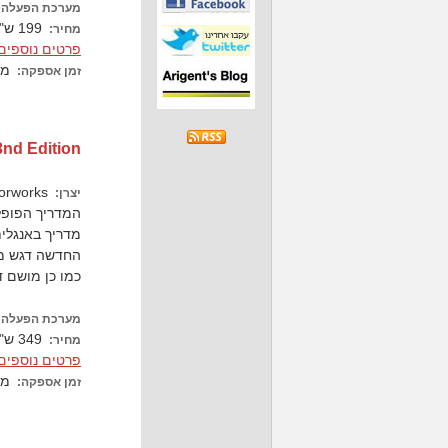
מערכת הפעלה:
199 ש"ח כולל מע"מ
מחיר:
פרטים נוספים.
מש
זמן אספקה:
3nd Edition
Nemetschek Vectorworks
יצרן:
המדריך הפופלארי ביותר ל-Architect
כמו כן מושם ד
מערכת הפעלה:
349 ש"ח כולל מע"מ
מחיר:
פרטים נוספים.
מש
זמן אספקה: