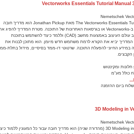
Vectorworks Essentials Tutorial Manual 
The Vectorworks Essentials Tutorial manual מאת Jonathan Pickup הוא מדריך חובה
לכל מי שחדש ב-Vectorworks או בגרסאות האחרונות של התוכנה. מטרת המדריך להפיג את
המסתורין סביב עולם העיצוב באמצעות מחשב (CAD) וללמד כיצד להשתמש בתוכנת
Vectorwork. המדריך יביא את הקורא לרמת משתמש חדש מיומן. הוא מתוכן לבנות את
 במידע החיוני להפעלת התוכנה. שרטוטי דו-ממד בסיסיים, מידול בתלת-ממ
ן הקבצים.
חלונות ומקינטוש
..
לוח ביום ההזמנה
3D Modeling in V
3D Modeling in Vectorworks (מהדורה שניה) הוא מדריך חובה עבור כל המעונין ללמוד כיצ