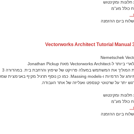
חלונות ומקינטוש
..
לוח ביום ההזמנה
Vectorworks Architect Tutorial Manual 
Vectorworks  מאת Jonathan Pickup
מדריך באנגלית המוליך את המשתמש במעלה פרויקט של שיפוץ והרחבת בית. במהדורה 3
החדשה דגש מיוחג על הדמיות ו-Massing models. כמו כן נוסף תרגיל מקיף באנימצית ש
גש יתר על שרטוטי קונספט ואנליזה של אתר העבודה.
חלונות ומקינטוש
..
לוח ביום ההזמנה