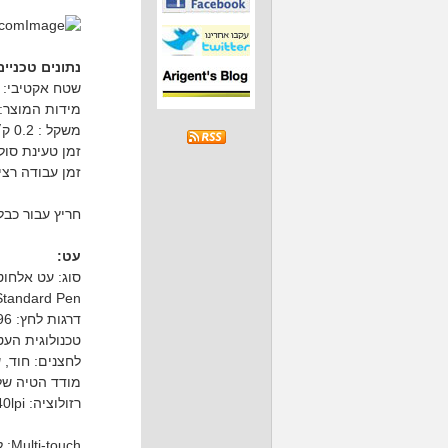
נתונים טכניים
שטח אקטיבי: 152 על 95 מ״מ
מידות המוצר: 188 על 141 על 8 מ״
משקל : 0.2 ק״ג
זמן טעינת סוללה: ע
זמן עבודה רציף: מ
חריץ עבור כב
עט:
סוג: עט אלחוט
tandard Pen
דרגות לחץ: 4,096
טכנולוגית העט: R
לחצנים: חוד, 
מודד הטיה של עד-60
רזולוציה: 2540lpi
Multi-touch: לא