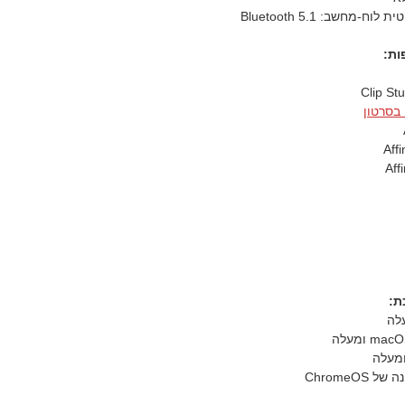
-מחשב: Bluetooth 5.1
ות:
Clip St
בסרטון
Affi
Aff
ת:
ChromeOS