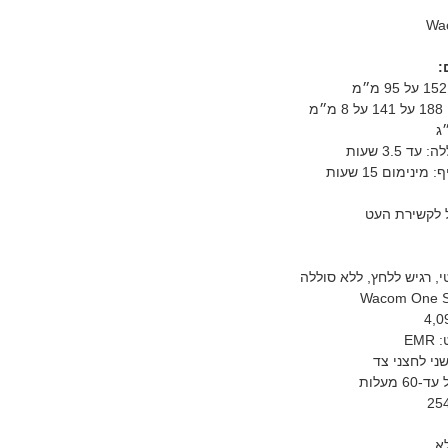
:
מ
ד 3.5 שעות
ינימום 15 שעות
ל לקשירת העט
י, רגיש ללחץ, ללא סוללה
Wacom One S
EM
שני לחצני צד
 מעלות