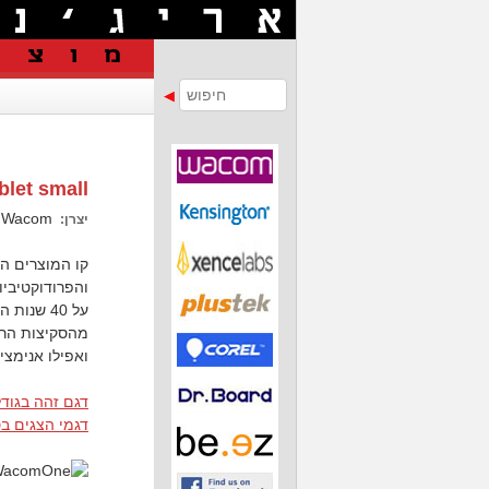
let small
Wacom
יצרן:
והפרודוקטיביו
מהסקיצות הראש
ואפילו אנימציות קלאסיות, 
דגם זהה בגודל
דגמי הצגים בסדרת e