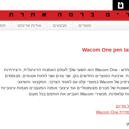
מוצרים
מבצעים
אודות אריג'נט
תמי
Wacom One pen tab
קו המוצרים החדש - Wacom One הוא השער שלך לעולם האמנות הדיגיטלית, היצירתיות
ת. ארבעת המוצרים החדשים בקו, שני צגים ושני לוחות אטומים, מבוססים
על 40 שנות הניסיון של Wacom במוצרי קלט עט למגזר הצרכני, המקצועי והארגוני.
ונות של מבנים מונומנטליים ועד עיצובי אופנה המעצבים מגמות עיצוביות
מכשירי Wacom הטביעו את חותמם בכל מקום
 מדיום
Wacom On