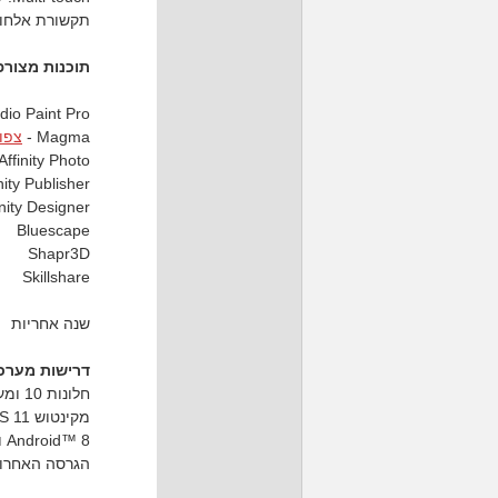
תקשורת אלחוטית לוח
תוכנות מצורפ
udio Paint Pro
Magma -
צפו 
Affinity Photo
nity Publisher
inity Designer
Bluescape
Shapr3D
Skillshare
שנה אחריות
דרישות מערכ
חלונות 10 ומעלה
מקינטוש macOS 11 ומעלה
Android™ 8 ומעלה
הגרסה האחרונה של 