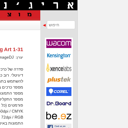
g Art 1-31
imageDJ
יצרן:
סדרה של כרכי 
דיגיטלי. רוב כ
להשתמש בתמונו
מספר כרכים בסדרה - 31. המחיר המ
מספר התמונות ל
מספר התקליטור
פורמטים (כל 
50dpi / CMYK
/ 72dpi / RGB
התמונות באיכ